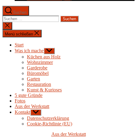
Suchen
Suchen
nach:
Suche
schließen
Menü schließen
Start
Was ich mache
Untermenü
anzeigen
Küchen aus Holz
Wohnzimmer
Garderobe
Büromöbel
Garten
Restauration
Kunst & Kurioses
5 gute Gründe
Fotos
Aus der Werkstatt
Kontakt
Untermenü
anzeigen
Datenschutzerklärung
Cookie-Richtlinie (EU)
Kategorien
Aus der Werkstatt