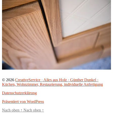
© 2026
CreativeService · Alles aus Holz · Günther Dunkel ·
Küchen, Wohnzimmer, Restaurierung, individuelle Anfertigung
Datenschutzerklärung
Präsentiert von WordPress
Nach oben
↑
Nach oben
↑