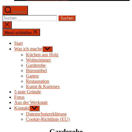
Suchen
Suchen
nach:
Suche
schließen
Menü schließen
Start
Was ich mache
Untermenü
anzeigen
Küchen aus Holz
Wohnzimmer
Garderobe
Büromöbel
Garten
Restauration
Kunst & Kurioses
5 gute Gründe
Fotos
Aus der Werkstatt
Kontakt
Untermenü
anzeigen
Datenschutzerklärung
Cookie-Richtlinie (EU)
Garderobe